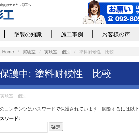
補修)はナカヤマ彩工へ
塗装の知識
施工事例
お客様の声
Home
/
実験室
/
実験室 個別
/
塗料耐候性 比較
保護中: 塗料耐候性 比較
n
実験室 個別
のコンテンツはパスワードで保護されています。閲覧するには以
スワード: