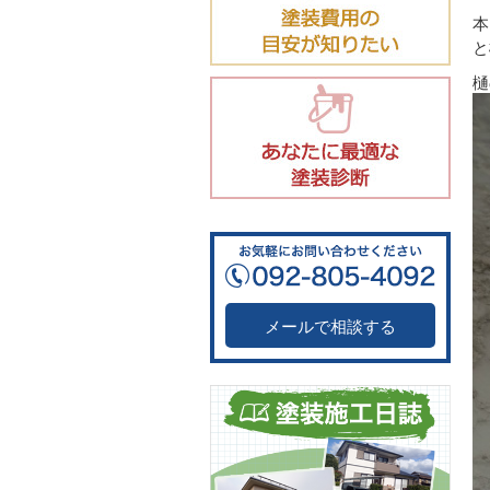
本
と
樋
メールで相談する