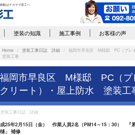
補修)はナカヤマ彩工へ
塗装の知識
施工事例
お客様の声
Home
/
塗装工事日誌 詳細
/
福岡市早良区 M様邸 PC（プ
塗装工事
福岡市早良区 M様邸 PC（
クリート）・屋上防水 塗装工
n
塗装工事日誌 詳細
成25年2月15日（金） 作業人員2名（PM14～15：30）
『累
樋」 補修