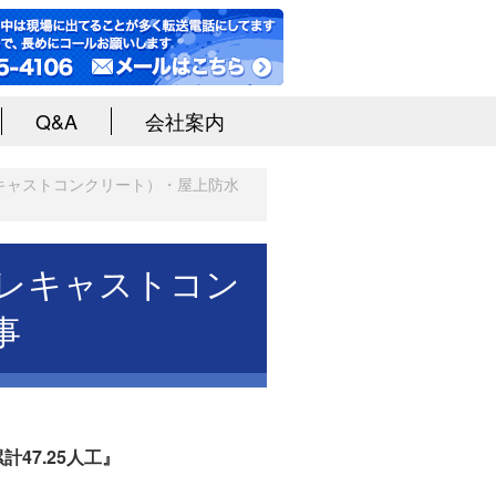
Q&A
会社案内
レキャストコンクリート）・屋上防水
プレキャストコン
事
計47.25人工』