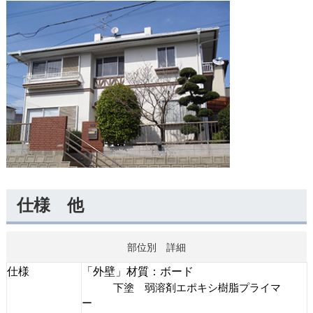
仕様 他
部位別 詳細
仕様
「外壁」材質：ボード
下塗 弱溶剤エポキシ樹脂プライマ
ー